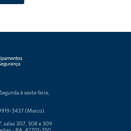
Segunda à sexta-feira,
9919-3437 (Marco)
, salas 307, 308 e 309
reitas - BA, 42701-350