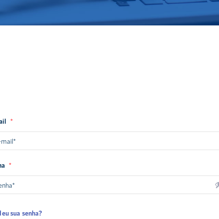
ail
*
ha
*
deu sua senha?