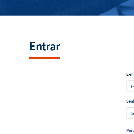
Entrar
E-m
Sen
Per