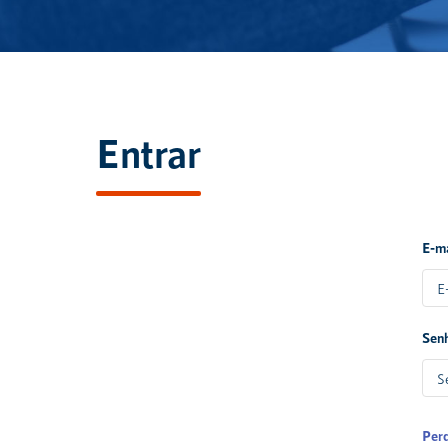
Entrar
E-m
Sen
Per