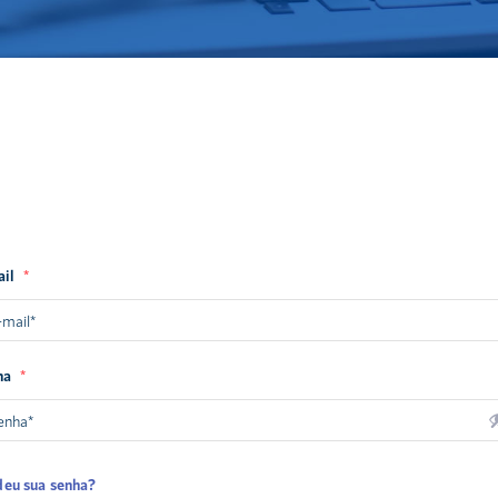
ail
*
ha
*
deu sua senha?